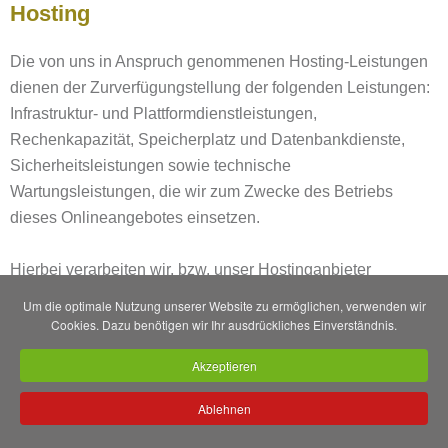
Hosting
Die von uns in Anspruch genommenen Hosting-Leistungen
dienen der Zurverfügungstellung der folgenden Leistungen:
Infrastruktur- und Plattformdienstleistungen,
Rechenkapazität, Speicherplatz und Datenbankdienste,
Sicherheitsleistungen sowie technische
Wartungsleistungen, die wir zum Zwecke des Betriebs
dieses Onlineangebotes einsetzen.
Hierbei verarbeiten wir, bzw. unser Hostinganbieter
Bestandsdaten, Kontaktdaten, Inhaltsdaten, Vertragsdaten,
Um die optimale Nutzung unserer Website zu ermöglichen, verwenden wir
Nutzungsdaten, Meta- und Kommunikationsdaten von
Cookies. Dazu benötigen wir Ihr ausdrückliches Einverständnis.
Kunden, Interessenten und Besuchern dieses
Akzeptieren
Onlineangebotes auf Grundlage unserer berechtigten
Interessen an einer effizienten und sicheren
Ablehnen
Zurverfügungstellung dieses Onlineangebotes gem. Art. 6