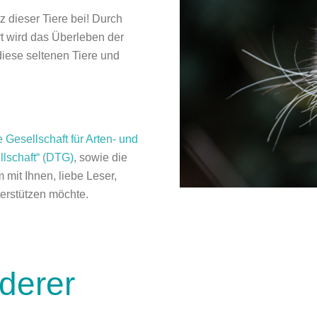
z dieser Tiere bei! Durch
t wird das Überleben der
iese seltenen Tiere und
 Gesellschaft für Arten- und
lschaft“ (DTG)
, sowie die
 mit Ihnen, liebe Leser,
terstützen möchte.
rderer