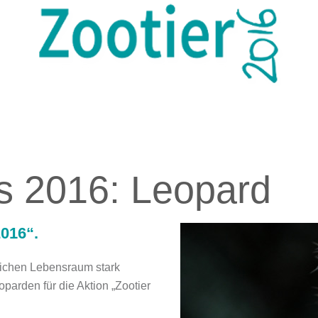
TZT!
ARTENSCHUTZ DURCH ZOOS
ARTENSCHUTZ VOR OR
es 2016: Leopard
2016“.
rlichen Lebensraum stark
parden für die Aktion „
Zootier