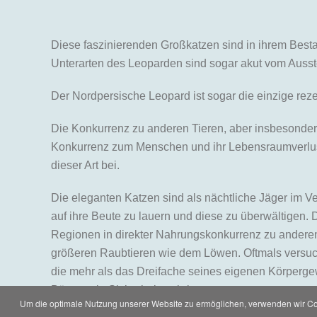
Diese faszinierenden Großkatzen sind in ihrem Besta
Unterarten des Leoparden sind sogar akut vom Ausst
Der Nordpersische Leopard ist sogar die einzige re
Die Konkurrenz zu anderen Tieren, aber insbesonder
Konkurrenz zum Menschen und ihr Lebensraumverlus
dieser Art bei.
Die eleganten Katzen sind als nächtliche Jäger im 
auf ihre Beute zu lauern und diese zu überwältigen. D
Regionen in direkter Nahrungskonkurrenz zu anderen
größeren Raubtieren wie dem Löwen. Oftmals versuc
die mehr als das Dreifache seines eigenen Körperge
Bäumen in Sicherheit zu bringen.
Um die optimale Nutzung unserer Website zu ermöglichen, verwenden wir Coo