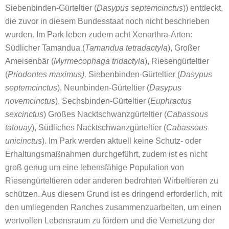
Siebenbinden-Gürteltier (
Dasypus septemcinctus
)) entdeckt,
die zuvor in diesem Bundesstaat noch nicht beschrieben
wurden. Im Park leben zudem acht Xenarthra-Arten:
Südlicher Tamandua (
Tamandua tetradactyla
), Großer
Ameisenbär (
Myrmecophaga tridactyla
), Riesengürteltier
(
Priodontes maximus),
Siebenbinden-Gürteltier (
Dasypus
septemcinctus
), Neunbinden-Gürteltier (
Dasypus
novemcinctus
), Sechsbinden-Gürteltier (
Euphractus
sexcinctus
) Großes Nacktschwanzgürteltier (
Cabassous
tatouay
), Südliches Nacktschwanzgürteltier (
Cabassous
unicinctus
). Im Park werden aktuell keine Schutz- oder
Erhaltungsmaßnahmen durchgeführt, zudem ist es nicht
groß genug um eine lebensfähige Population von
Riesengürteltieren oder anderen bedrohten Wirbeltieren zu
schützen. Aus diesem Grund ist es dringend erforderlich, mit
den umliegenden Ranches zusammenzuarbeiten, um einen
wertvollen Lebensraum zu fördern und die Vernetzung der