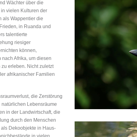
und Wächter über die
n vielen Kulturen der
h als Wappentier die
d Frieden, in Ruanda und
s talentierte
ehung riesiger
rnichten können,
 nach Afrika, um diesen
u erleben. Nicht zuletzt
er afrikanischer Familien
nsraumverlust, die Zerstörung
re natürlichen Lebensräume
n in der Landwirtschaft, die
ellung durch den Menschen
 als Dekoobjekte in Haus-
anichbestände in vielen