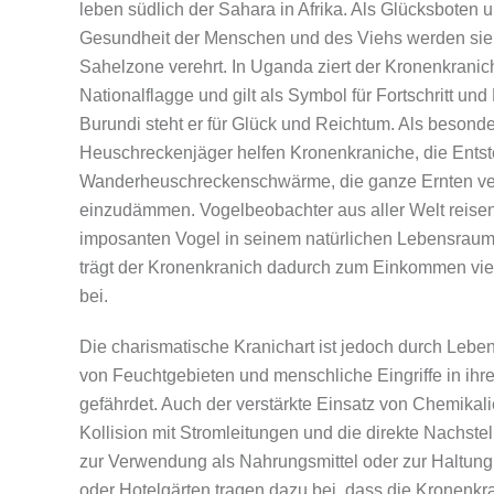
leben südlich der Sahara in Afrika. Als Glücksboten 
Gesundheit der Menschen und des Viehs werden sie i
Sahelzone verehrt. In Uganda ziert der Kronenkranic
Nationalflagge und gilt als Symbol für Fortschritt un
Burundi steht er für Glück und Reichtum. Als besonder
Heuschreckenjäger helfen Kronenkraniche, die Entst
Wanderheuschreckenschwärme, die ganze Ernten ve
einzudämmen. Vogelbeobachter aus aller Welt reisen
imposanten Vogel in seinem natürlichen Lebensraum z
trägt der Kronenkranich dadurch zum Einkommen viel
bei.
Die charismatische Kranichart ist jedoch durch Lebe
von Feuchtgebieten und menschliche Eingriffe in ih
gefährdet. Auch der verstärkte Einsatz von Chemikalie
Kollision mit Stromleitungen und die direkte Nachst
zur Verwendung als Nahrungsmittel oder zur Haltung
oder Hotelgärten tragen dazu bei, dass die Kronenkr